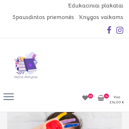
Skip
Edukaciniai plakatai
to
Spausdintos priemonės
Knygos vaikams
content
Mažoji skaitytoja
Idėjos | Knygos | Edukacija
26
14
Viso
274,00
€