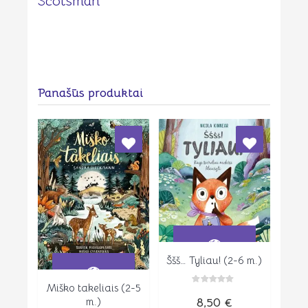
Scotsman
Panašūs produktai
Ššš… Tyliau! (2-6 m.)
Peržiūrėti
Miško takeliais (2-5
Peržiūrėti
Įvertinimas:
8,50
€
m.)
0
iš