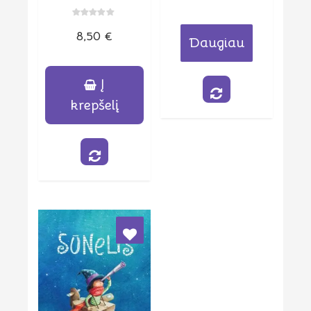
5
Įvertinimas:
8,50
€
0
Daugiau
iš
5
Į
krepšelį