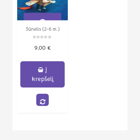
Sūnelis (2-6 m.)
Peržiūrėti
Įvertinimas:
9,00
€
0
iš
5
Į
krepšelį