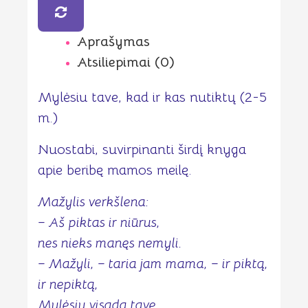
5
m.)
Aprašymas
Atsiliepimai (0)
Mylėsiu tave, kad ir kas nutiktų (2-5
m.)
Nuostabi, suvirpinanti širdį knyga
apie beribę mamos meilę.
Mažylis verkšlena:
– Aš piktas ir niūrus,
nes nieks manęs nemyli.
– Mažyli, – taria jam mama, – ir piktą,
ir nepiktą,
Mylėsiu visada tave,