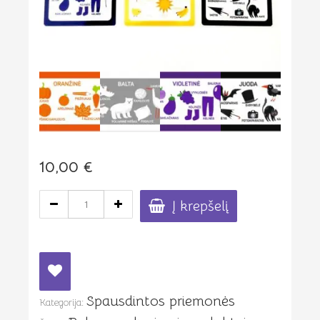
10,00
€
produkto
Į krepšelį
kiekis:
Spalvų
pažinimo
kortelės
Spausdintos priemonės
Kategorija: