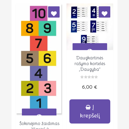
Daugkartinės
Peržiūrėti
rašymo kortelės
„Daugyba”
Įvertinimas:
6,00
€
0
iš
5
Į
krepšelį
Šokinėjimo žaidimas
Peržiūrėti