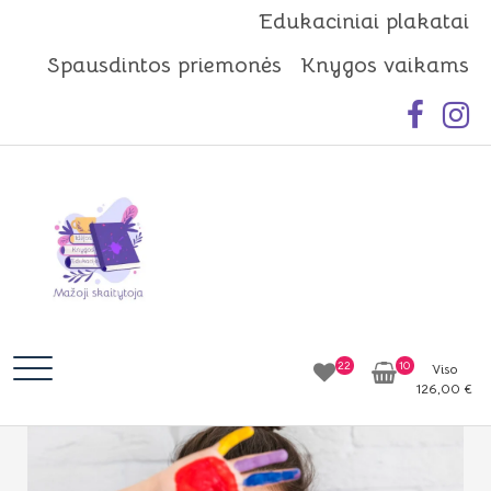
Skip
Edukaciniai plakatai
to
Spausdintos priemonės
Knygos vaikams
content
Mažoji skaitytoja
Idėjos | Knygos | Edukacija
22
10
Viso
126,00
€