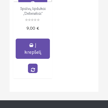
Spalvų lipdukai
Peržiūrėti
„Debesėliai”
Įvertinimas:
9,00
€
0
iš
5
Į
krepšelį