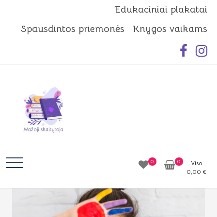
Skip
Edukaciniai plakatai
to
Spausdintos priemonės
Knygos vaikams
content
Mažoji skaitytoja
Idėjos | Knygos | Edukacija
0
0
Viso
0,00
€