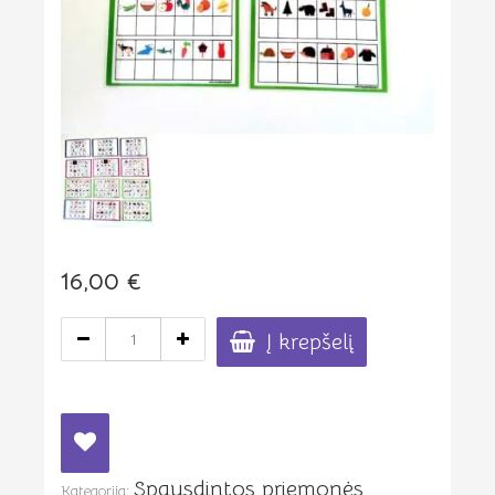
16,00
€
produkto
Į krepšelį
kiekis:
Daugkartinės
rašymo
kortelės
"Pirmasis
garsas-
Spausdintos priemonės
pradėk
Kategorija: