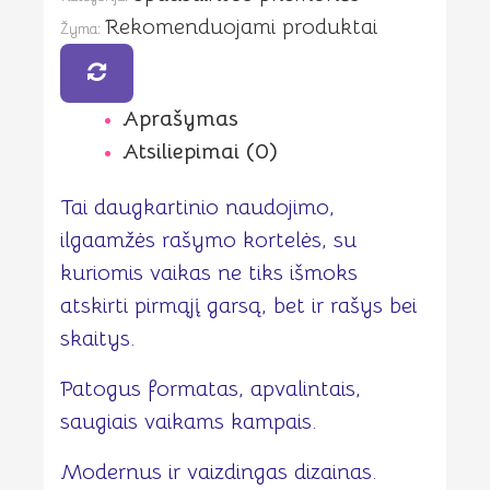
skaityti"
Rekomenduojami produktai
Žyma:
Aprašymas
Atsiliepimai (0)
Tai daugkartinio naudojimo,
ilgaamžės rašymo kortelės, su
kuriomis vaikas ne tiks išmoks
atskirti pirmąjį garsą, bet ir rašys bei
skaitys.
Patogus formatas, apvalintais,
saugiais vaikams kampais.
Modernus ir vaizdingas dizainas.