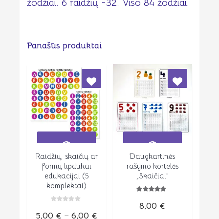
žodžiai. 6 raidžių -32. Viso 84 žodžiai.
Panašūs produktai
Raidžių, skaičių ar
Daugkartinės
Peržiūrėti
Peržiūrėti
formų lipdukai
rašymo kortelės
edukacijai (5
„Skaičiai”
komplektai)
Įvertinimas:
8,00
€
5.00
Įvertinimas:
iš 5
Price
5,00
€
–
6,00
€
0