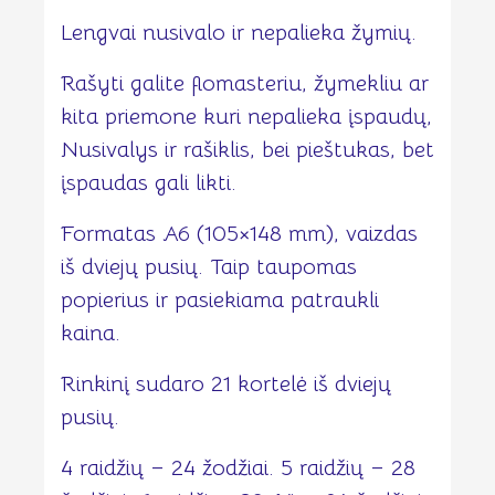
Lengvai nusivalo ir nepalieka žymių.
Rašyti galite flomasteriu, žymekliu ar
kita priemone kuri nepalieka įspaudų,
Nusivalys ir rašiklis, bei pieštukas, bet
įspaudas gali likti.
Formatas A6 (105×148 mm), vaizdas
iš dviejų pusių. Taip taupomas
popierius ir pasiekiama patraukli
kaina.
Rinkinį sudaro 21 kortelė iš dviejų
pusių.
4 raidžių – 24 žodžiai. 5 raidžių – 28