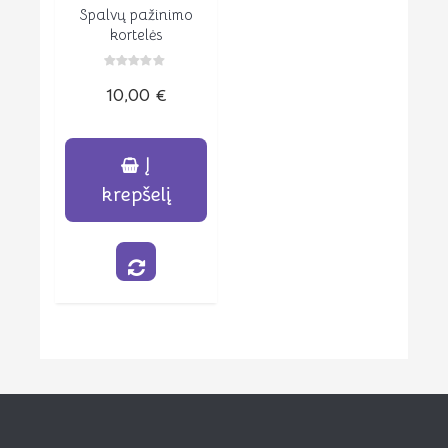
Spalvų pažinimo
Peržiūrėti
kortelės
Įvertinimas:
10,00
€
0
iš
5
Į
krepšelį