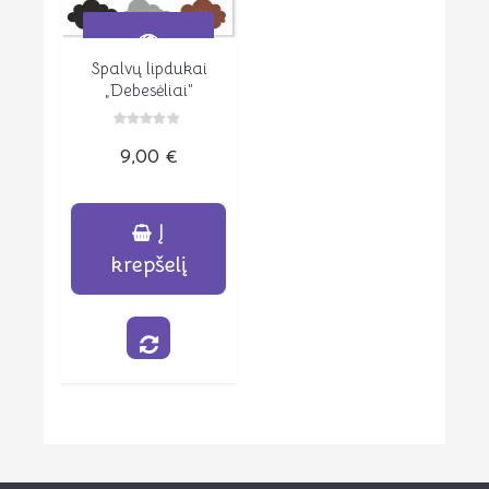
Spalvų lipdukai
Peržiūrėti
„Debesėliai”
Įvertinimas:
9,00
€
0
iš
5
Į
krepšelį