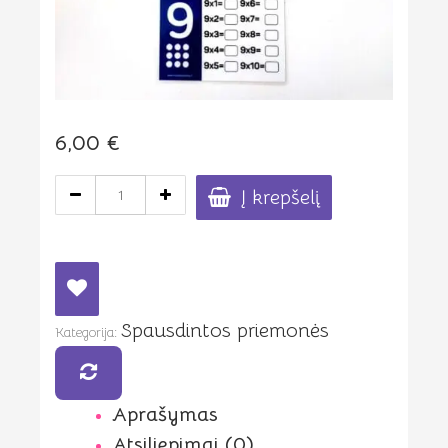
6,00
€
produkto
Į krepšelį
kiekis:
Daugkartinės
rašymo
kortelės
"Daugyba"
Spausdintos priemonės
Kategorija:
Aprašymas
Atsiliepimai (0)