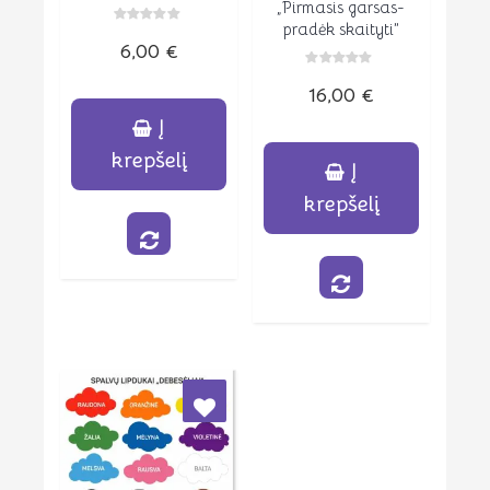
„Pirmasis garsas-
pradėk skaityti”
Įvertinimas:
6,00
€
0
iš
5
Įvertinimas:
16,00
€
0
iš
5
Į
krepšelį
Į
krepšelį