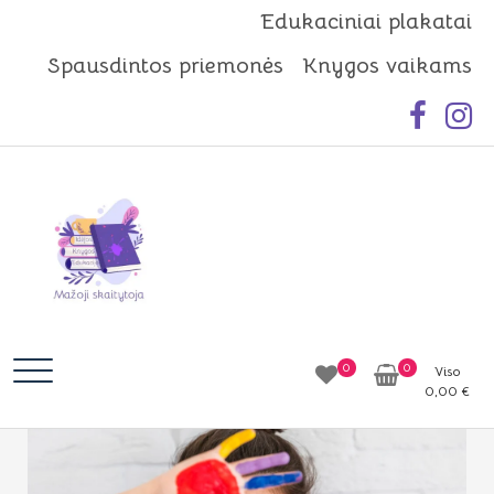
Skip
Edukaciniai plakatai
to
Spausdintos priemonės
Knygos vaikams
content
Mažoji skaitytoja
Idėjos | Knygos | Edukacija
0
0
Viso
0,00
€