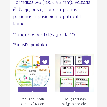
Formatas A6 (105×148 mm), vaizdas
iš dviejų pusių. Taip taupomas
popierius ir pasiekiama patraukli
kaina.
Daugybos kortelės yra iki 10.
Panašūs produktai
Lipdukas „Metų
Daugkartinės
Peržiūrėti
Peržiūrėti
laikai 2” 40 cm
rašymo kortelės