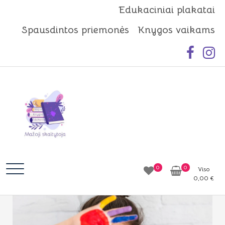
Skip
Edukaciniai plakatai
to
Spausdintos priemonės
Knygos vaikams
content
Mažoji skaitytoja
Idėjos | Knygos | Edukacija
0
0
Viso
0,00
€