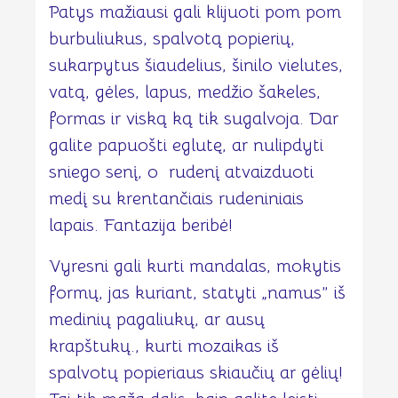
Patys mažiausi gali klijuoti pom pom
burbuliukus, spalvotą popierių,
sukarpytus šiaudelius, šinilo vielutes,
vatą, gėles, lapus, medžio šakeles,
formas ir viską ką tik sugalvoja. Dar
galite papuošti eglutę, ar nulipdyti
sniego senį, o rudenį atvaizduoti
medį su krentančiais rudeniniais
lapais. Fantazija beribė!
Vyresni gali kurti mandalas, mokytis
formų, jas kuriant, statyti „namus” iš
medinių pagaliukų, ar ausų
krapštukų., kurti mozaikas iš
spalvotų popieriaus skiaučių ar gėlių!