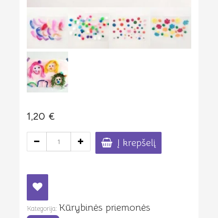
1,20
€
produkto
Į krepšelį
kiekis:
Lipni
skaidri
plėvelė
kūrybiniams
darbeliams
Kūrybinės priemonės
21x30
Kategorija: