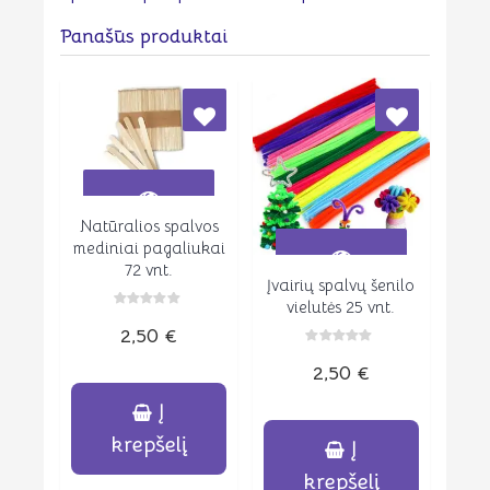
Panašūs produktai
Natūralios spalvos
Peržiūrėti
mediniai pagaliukai
72 vnt.
Įvairių spalvų šenilo
Peržiūrėti
vielutės 25 vnt.
Įvertinimas:
2,50
€
0
iš
Įvertinimas:
5
2,50
€
0
iš
5
Į
krepšelį
Į
krepšelį