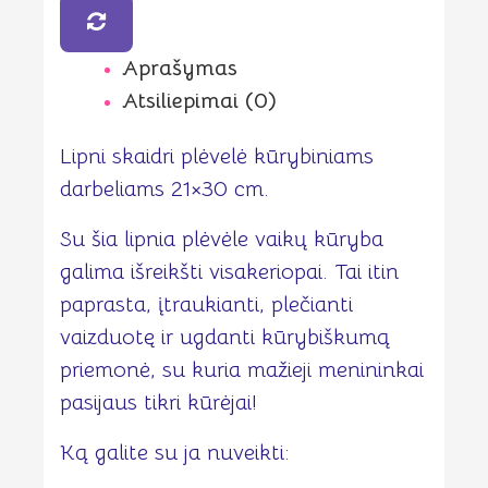
cm
Aprašymas
Atsiliepimai (0)
Lipni skaidri plėvelė kūrybiniams
darbeliams 21×30 cm.
Su šia lipnia plėvėle vaikų kūryba
galima išreikšti visakeriopai. Tai itin
paprasta, įtraukianti, plečianti
vaizduotę ir ugdanti kūrybiškumą
priemonė, su kuria mažieji menininkai
pasijaus tikri kūrėjai!
Ką galite su ja nuveikti: