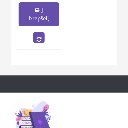
Į
krepšelį