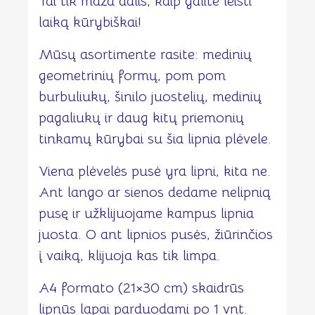
Tai tik maža dalis, kaip galite leisti
laiką kūrybiškai!
Mūsų asortimente rasite: medinių
geometrinių formų, pom pom
burbuliukų, šinilo juostelių, medinių
pagaliukų ir daug kitų priemonių
tinkamų kūrybai su šia lipnia plėvele.
Viena plėvelės pusė yra lipni, kita ne.
Ant lango ar sienos dedame nelipnią
pusę ir užklijuojame kampus lipnia
juosta. O ant lipnios pusės, žiūrinčios
į vaiką, klijuoja kas tik limpa.
A4 formato (21×30 cm) skaidrūs
lipnūs lapai parduodami po 1 vnt.