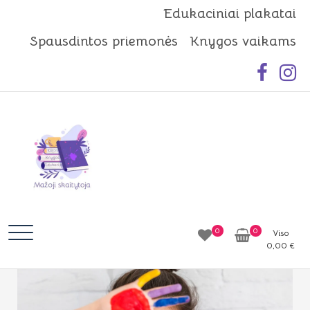
Skip
Edukaciniai plakatai
to
Spausdintos priemonės
Knygos vaikams
content
Mažoji skaitytoja
Idėjos | Knygos | Edukacija
0
0
Viso
0,00
€