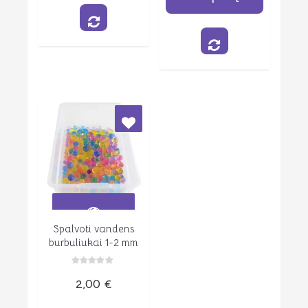
Spalvoti vandens
Peržiūrėti
burbuliukai 1-2 mm
Įvertinimas:
2,00
€
0
iš
5