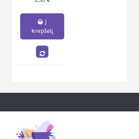
3,50
€
iš
5
Į
krepšelį