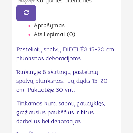
Kūrybinės priemonės
cm
Kategorija:
plunksnos
dekoracijoms
Aprašymas
Atsiliepimai (0)
Pastelinių spalvų DIDELĖS 15-20 cm
plunksnos dekoracijoms
Rinkinyje 8 skirtingų pastelinių
spalvų plunksnos. Jų dydis 15-20
cm. Pakuotėje 30 vnt.
Tinkamos kurti sapnų gaudyklęs,
gražiausius paukščius ir kitus
darbelius bei dekoracijas.