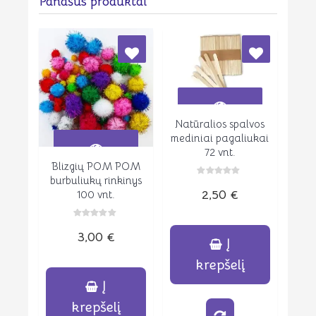
Panašūs produktai
Natūralios spalvos
Peržiūrėti
mediniai pagaliukai
72 vnt.
Blizgių POM POM
Peržiūrėti
burbuliukų rinkinys
Įvertinimas:
2,50
€
100 vnt.
0
iš
5
Įvertinimas:
3,00
€
0
Į
iš
5
krepšelį
Į
krepšelį