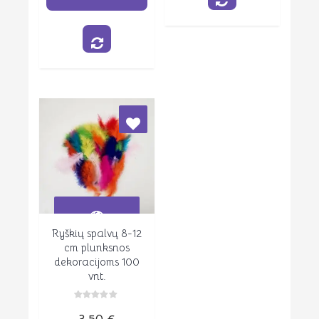
Ryškių spalvų 8-12
Peržiūrėti
cm plunksnos
dekoracijoms 100
vnt.
Įvertinimas:
0