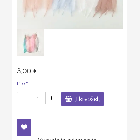
3,00
€
Liko 7
produkto
Į krepšelį
kiekis:
Pastelinių
spalvų
DIDELĖS
15-
20