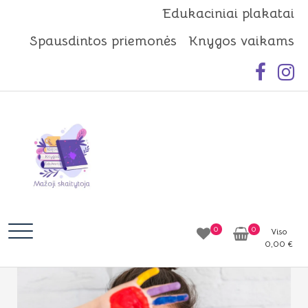
Skip
Edukaciniai plakatai
to
Spausdintos priemonės
Knygos vaikams
content
Mažoji skaitytoja
Idėjos | Knygos | Edukacija
0
0
Viso
0,00
€