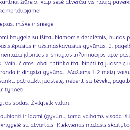
kantriai žiūrėjo, kaip sesė atverčia vis naują pavei
ekomenduojame!
epiasi miške ir sniege.
domi knygelė su ištraukiamomis detalėmis, kurios 
pasislėpusius ir užsimaskavusius gyvūnus. Ji pagel
 nemažai įdomios ir smagios informacijos apie pas
 Vaikučiams labai patinka traukinėti tą juostelę ir
siranda ir dingsta gyvūnai. Mažiems 1-2 metų vaik
sunku patraukti juostelę, nebent su tėvelių pagal
ir tyrinėti.
ijos sodas. Žvilgtelk vidun.
traukianti ir įdomi (gyvūnų tema vaikams visada išl
 knygelė su atvartais. Kiekvienas mažasis skaityto