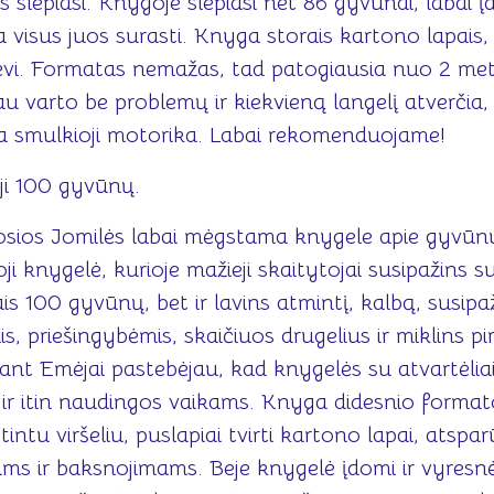
 slepiasi. Knygoje slepiasi net 86 gyvūnai, labai 
visus juos surasti. Knyga storais kartono lapais, 
ėvi. Formatas nemažas, tad patogiausia nuo 2 me
au varto be problemų ir kiekvieną langelį atverčia,
a smulkioji motorika. Labai rekomenduojame!
ji 100 gyvūnų.
osios Jomilės labai mėgstama knygele apie gyvūnu
 knygelė, kurioje mažieji skaitytojai susipažins s
ais 100 gyvūnų, bet ir lavins atmintį, kalbą, susipa
s, priešingybėmis, skaičiuos drugelius ir miklins pi
nt Emėjai pastebėjau, kad knygelės su atvartėlia
ir itin naudingos vaikams. Knyga didesnio format
intu viršeliu, puslapiai tvirti kartono lapai, atspar
s ir baksnojimams. Beje knygelė įdomi ir vyresnėl