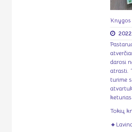
Knygos 
2022
Pastaru
atverčia
darosi n
atrasti.
turime s
atvartuk
keturias
Tokių k
🔸Lavin