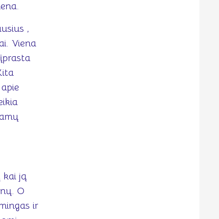
iena.
usius ,
ai. Viena
įprasta
Kita
 apie
eikia
riamų
 kai ją
ūnų. O
lmingas ir