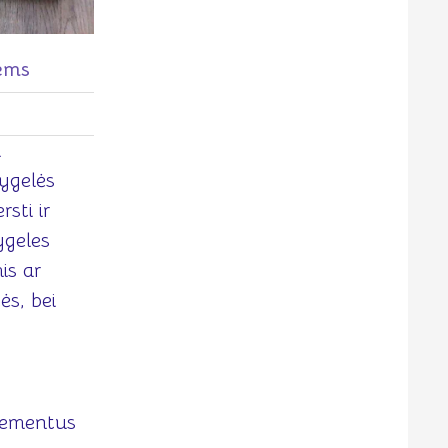
iems
u
nygelės
sti ir
ygeles
is ar
ės, bei
elementus