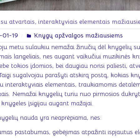
su atvartais, interaktyviais elementais mažiaus
-01-19
Knygų apžvalgos mažiausiems
oju metu sulaukiu nemažai žinučių dėl knygelių s
mais langeliais, nes augant vaikučiui muzikinės k
ebe tokios įdomios, bei daugiau norisi paliesti, atver
 Taigi sugalvojau parašyti atskirą postą, kokias kn
u interaktyviais elementais, traukiamomis detalėm
ais. Nemažai knygelių turiu nuo pirmosios dukryt
 knygeles įsigijau augant mažajai.
nygelių nauda yra neaprėpiama, nes:
amas pastabumas, gebėjimas atpažinti ispjautus 