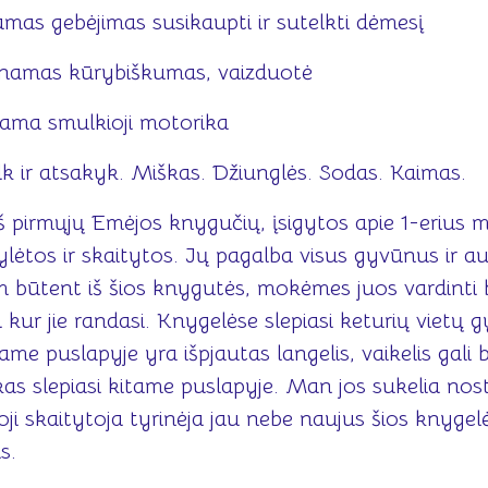
mas gebėjimas susikaupti ir sutelkti dėmesį
inamas kūrybiškumas, vaizduotė
nama smulkioji motorika
k ir atsakyk. Miškas. Džiunglės. Sodas. Kaimas.
š pirmųjų Emėjos knygučių, įsigytos apie 1-erius 
lėtos ir skaitytos. Jų pagalba visus gyvūnus ir a
 būtent iš šios knygutės, mokėmes juos vardinti 
 kur jie randasi. Knygelėse slepiasi keturių vietų 
ame puslapyje yra išpjautas langelis, vaikelis gali 
kas slepiasi kitame puslapyje. Man jos sukelia nost
oji skaitytoja tyrinėja jau nebe naujus šios knygel
s.