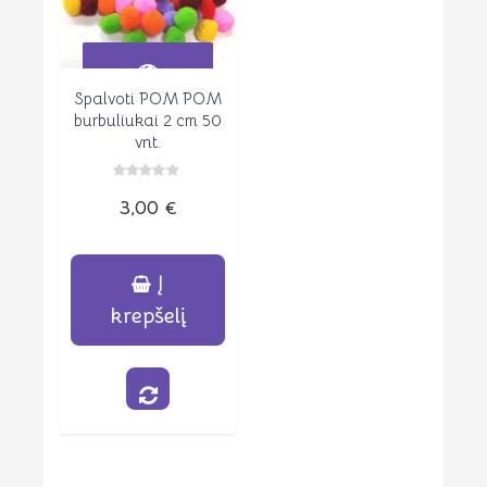
on
the
product
page
Spalvoti POM POM
Peržiūrėti
burbuliukai 2 cm 50
vnt.
Įvertinimas:
3,00
€
0
iš
5
Į
krepšelį