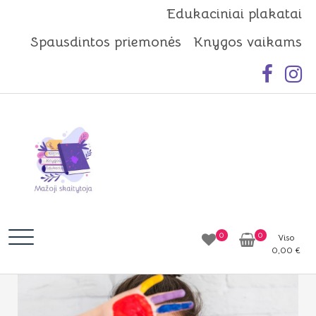
Skip
Edukaciniai plakatai
to
Spausdintos priemonės
Knygos vaikams
content
Mažoji skaitytoja
Idėjos | Knygos | Edukacija
0
0
Viso
0,00
€