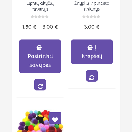
Lipnių akyčių
Žnyplių ir pinceto
Peržiūrėti
Peržiūrėti
rinkinys
rinkinys
Įvertinimas:
Įvertinimas:
Price
1,50
€
–
3,00
€
3,00
€
0
0
iš
iš
5
5
range:
1,50 €
Į
through
Pasirinkti
krepšelį
3,00 €
savybes
This
product
has
multiple
variants.
The
options
may
be
chosen