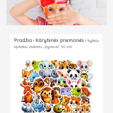
Pradžia
Kūrybinės priemonės
Ryškūs
lipdukai vaikams „Gyvūnai” 50 vnt.