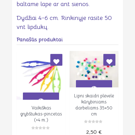
baltame lape ar ant sienos.
Dydžiai 4-6 cm. Rinkinyje rasite 50
vnt lipdukų.
Panašūs produktai
Lipni skaidri plėvelė
Peržiūrėti
kūrybiniams
darbeliams 35×50
Vaikiškas
Peržiūrėti
cm
grybštukas-pincetas
(+4 m.)
Įvertinimas:
2,50
€
0
Įvertinimas:
iš