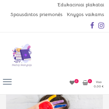
Skip
Edukaciniai plakatai
to
Spausdintos priemonės
Knygos vaikams
content
Mažoji skaitytoja
Idėjos | Knygos | Edukacija
0
0
Viso
0,00
€