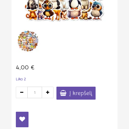
4,00
€
Liko 2
produkto
Į krepšelį
kiekis:
Ryškūs
lipdukai
vaikams
"Gyvūnai"
50