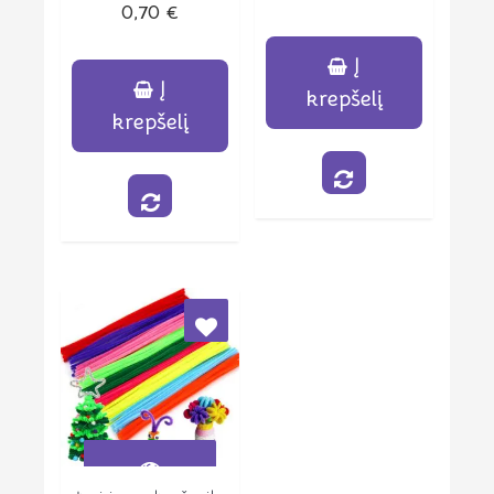
0,70
€
0
5
iš
5
Į
Į
krepšelį
krepšelį