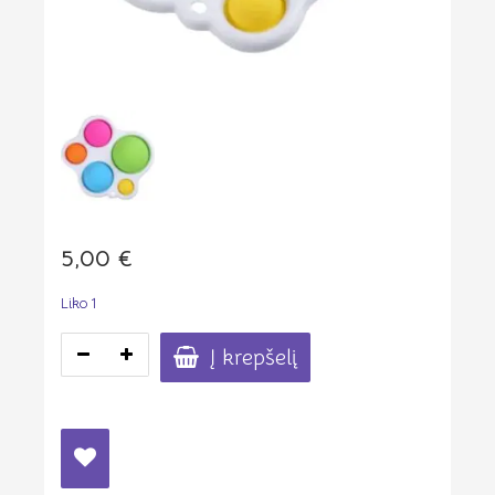
5,00
€
Liko 1
produkto
Į krepšelį
kiekis:
Sensorinis
žaislas
spalvų
ir
proporcijų