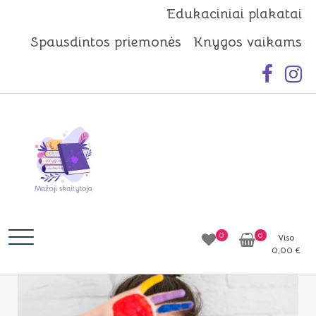
Skip
Edukaciniai plakatai
to
Spausdintos priemonės
Knygos vaikams
content
Mažoji skaitytoja
Idėjos | Knygos | Edukacija
0
0
Viso
0,00
€