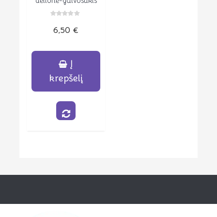
dėlionė-galvosūkis
Įvertinimas:
6,50
€
0
iš
5
Į
krepšelį