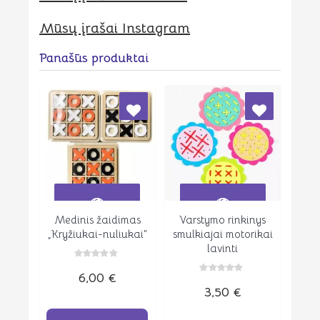
Mūsų įrašai Instagram
Panašūs produktai
Medinis žaidimas
Varstymo rinkinys
Peržiūrėti
Peržiūrėti
„Kryžiukai-nuliukai”
smulkiajai motorikai
lavinti
Įvertinimas:
6,00
€
0
Įvertinimas:
iš
3,50
€
0
5
iš
5