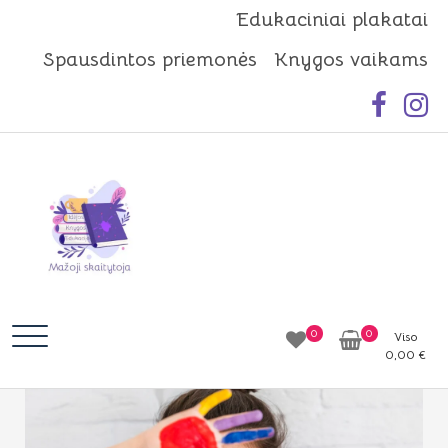
Skip
Edukaciniai plakatai
to
Spausdintos priemonės
Knygos vaikams
content
Mažoji skaitytoja
Idėjos | Knygos | Edukacija
0
0
Viso
0,00
€