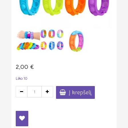
2,00
€
Liko 10
produkto
Į krepšelį
kiekis:
Sensorinė
tampri
apyrankė