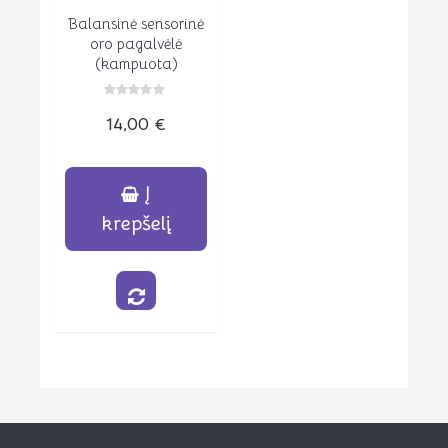
Balansinė sensorinė
Peržiūrėti
oro pagalvėlė
(kampuota)
Įvertinimas:
14,00
€
0
iš
5
Į
krepšelį