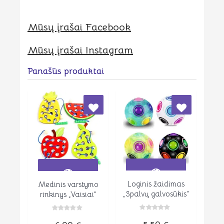
Mūsų įrašai Facebook
Mūsų įrašai Instagram
Panašūs produktai
Loginis žaidimas
Medinis varstymo
Peržiūrėti
Peržiūrėti
„Spalvų galvosūkis”
rinkinys „Vaisiai”
Įvertinimas:
Įvertinimas:
0
0