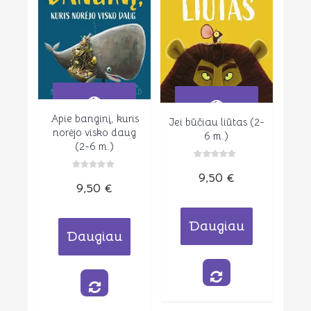
Apie banginį, kuris
Peržiūrėti
Jei būčiau liūtas (2-
Peržiūrėti
norėjo visko daug
6 m.)
(2-6 m.)
Įvertinimas:
9,50
€
0
Įvertinimas:
iš
9,50
€
0
5
iš
5
Daugiau
Daugiau