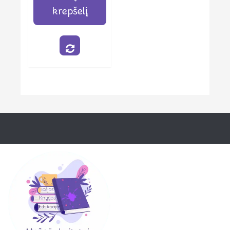
krepšelį