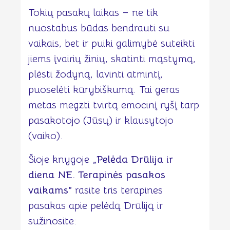
Tokių pasakų laikas – ne tik
nuostabus būdas bendrauti su
vaikais, bet ir puiki galimybė suteikti
jiems įvairių žinių, skatinti mąstymą,
plėsti žodyną, lavinti atmintį,
puoselėti kūrybiškumą. Tai geras
metas megzti tvirtą emocinį ryšį tarp
pasakotojo (Jūsų) ir klausytojo
(vaiko).
Šioje knygoje
„Pelėda Drūlija ir
diena NE. Terapinės pasakos
vaikams”
rasite tris terapines
pasakas apie pelėdą Drūliją ir
sužinosite: