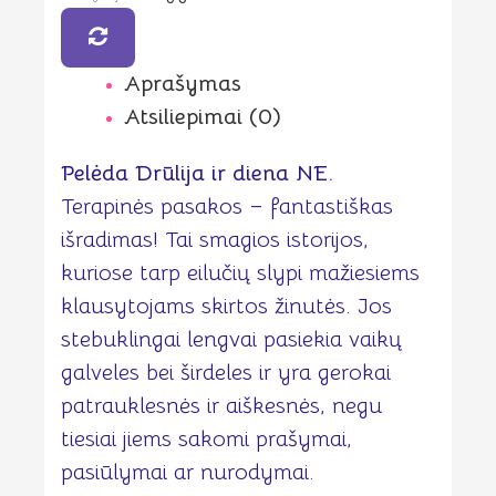
pasakos
vaikams
(3-
Aprašymas
8
m.)
Atsiliepimai (0)
Pelėda Drūlija ir diena NE.
Terapinės pasakos – fantastiškas
išradimas! Tai smagios istorijos,
kuriose tarp eilučių slypi mažiesiems
klausytojams skirtos žinutės. Jos
stebuklingai lengvai pasiekia vaikų
galveles bei širdeles ir yra gerokai
patrauklesnės ir aiškesnės, negu
tiesiai jiems sakomi prašymai,
pasiūlymai ar nurodymai.