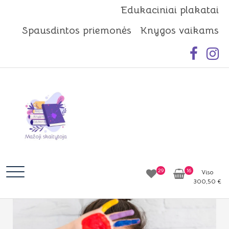
Skip
Edukaciniai plakatai
to
Spausdintos priemonės
Knygos vaikams
content
Mažoji skaitytoja
Idėjos | Knygos | Edukacija
29
16
Viso
300,50
€