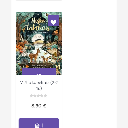
Miško takeliais (2-5
Peržiūrėti
m.)
Įvertinimas:
8,50
€
0
iš
5
Į