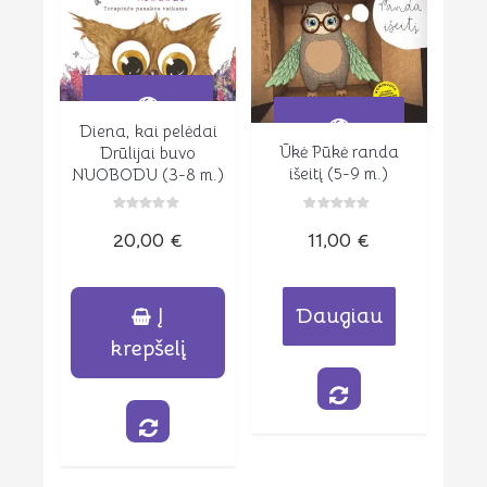
Diena, kai pelėdai
Peržiūrėti
Ūkė Pūkė randa
Drūlijai buvo
Peržiūrėti
išeitį (5-9 m.)
NUOBODU (3-8 m.)
Įvertinimas:
Įvertinimas:
11,00
€
20,00
€
0
0
iš
iš
5
5
Daugiau
Į
krepšelį