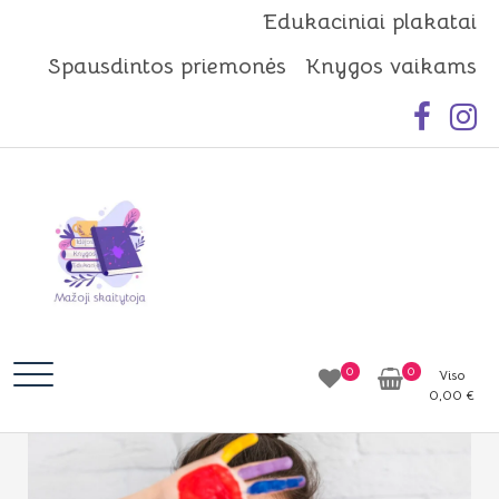
Skip
Edukaciniai plakatai
to
Spausdintos priemonės
Knygos vaikams
content
Mažoji skaitytoja
Idėjos | Knygos | Edukacija
0
0
Viso
0,00
€