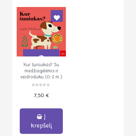
Kur šuniukas? Su
Peržiūrėti
medžiagėlėmis ir
veidroduku (0-2 m.)
Įvertinimas:
7,50
€
0
iš
5
Į
krepšelį