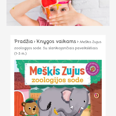
Pradžia
Knygos vaikams
Meškis Zujus
zoologijos sode. Su slankiojančiais paveikslėliais
(1-3 m.)