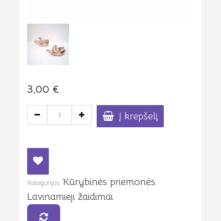
3,00
€
produkto
Į krepšelį
kiekis:
Medinis
velykinis
margučių
laikiklis
"Karutis"
Kūrybinės priemonės
Kategorijos:
,
Lavinamieji žaidimai