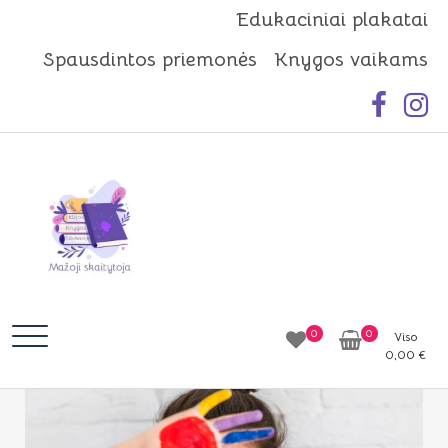
Skip
Edukaciniai plakatai
to
Spausdintos priemonės
Knygos vaikams
content
Mažoji skaitytoja
Idėjos | Knygos | Edukacija
0
0
Viso
0,00
€