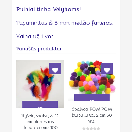
Puikiai tinka Velykoms!
Pagamintas iš 3 mm medžio faneros.
Kaina už 1 vnt.
Panašūs produktai
Spalvoti POM POM
Peržiūrėti
burbuliukai 2 cm 50
Ryškių spalvų 8-12
Peržiūrėti
vnt.
cm plunksnos
dekoracijoms 100