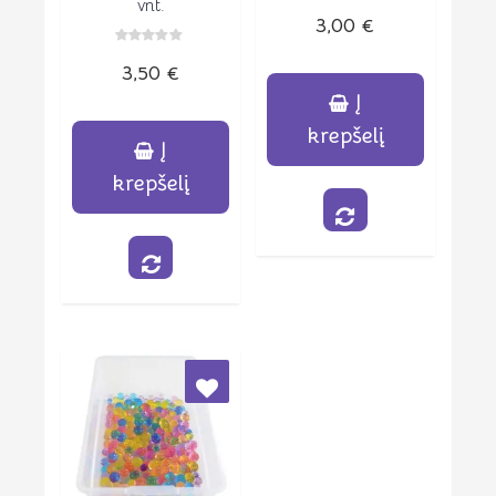
vnt.
Įvertinimas:
3,00
€
0
iš
5
Įvertinimas:
3,50
€
0
iš
5
Į
krepšelį
Į
krepšelį