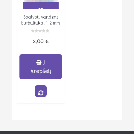
Spalvoti vandens
Peržiūrėti
burbuliukai 1-2 mm
Įvertinimas:
2,00
€
0
iš
5
Į
krepšelį