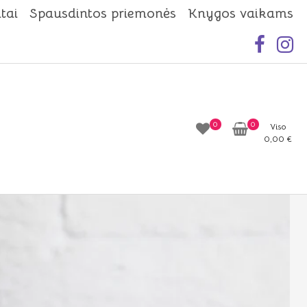
tai
Spausdintos priemonės
Knygos vaikams
0
0
Viso
0,00
€