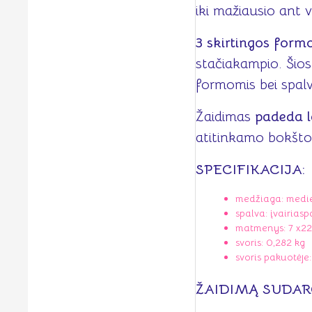
iki mažiausio ant v
3 skirtingos form
stačiakampio. Šios
formomis bei spal
Žaidimas
padeda l
atitinkamo bokšto –
SPECIFIKACIJA:
medžiaga: medi
spalva: įvairiasp
matmenys: 7 x22,
svoris: 0,282 kg
svoris pakuotėje:
ŽAIDIMĄ SUDAR