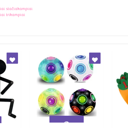
iai stačiakampiai
iai trikampiai