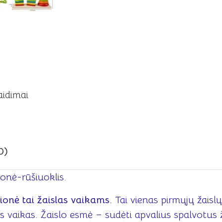
aidimai
0)
onė-rūšiuoklis.
ionė tai žaislas vaikams.
Tai vienas pirmųjų žaislų,
s vaikas. Žaislo esmė – sudėti apvalius spalvotus 