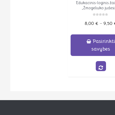
Edukacinis-loginis ža
Peržiūrėti
„Žmogeliuko judesi
Įvertinimas:
8,00
€
–
9,50
0
iš
5
Pasirinkt
savybes
This
product
has
multiple
variants.
The
options
may
be
chosen
on