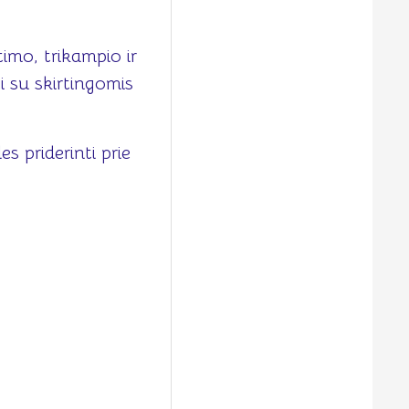
imo, trikampio ir
i su skirtingomis
s priderinti prie