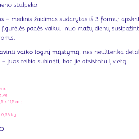
ieno stulpelio.
os –
medinis žaidimas sudarytas iš 3 formų: apskrit
 figūrėlės padės vaikui nuo mažų dienų susipažint
vomis.
avinti vaiko loginį mąstymą
, nes neužtenka detale
 juos reikia sukinėti, kad jie atsistotu į vietą.
ena
alvė
5 x 11,5cm;
 0,35 kg
O: