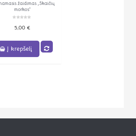
namasis žaidimas „Skaičių
Peržiūrėti
morkos”
Įvertinimas:
5,00
€
0
iš
5
Į krepšelį