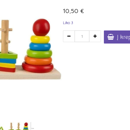
10,50
€
Liko 3
produkto
Į kre
kiekis:
Medinė
lavinamoji
spalvų
dėlionė-
rūšiuoklis