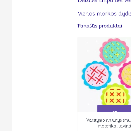
Detalės limpa dėl ve
Vienos morkos dydis
Panašūs produktai
Varstymo rinkinys smu
Peržiūrėti
motorikai lavint