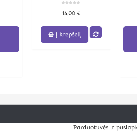
Įvertinimas:
14,00
€
0
iš
5
i
Į krepšelį
Parduotuvės ir puslapi