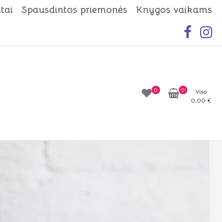
tai
Spausdintos priemonės
Knygos vaikams
0
0
Viso
0,00
€