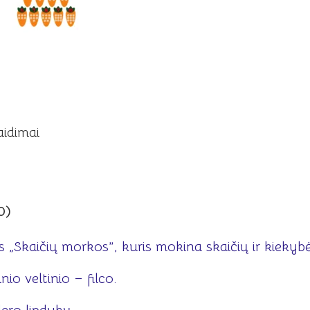
aidimai
0)
 „Skaičių morkos”, kuris mokina skaičių ir kiekybė
nio veltinio – filco.