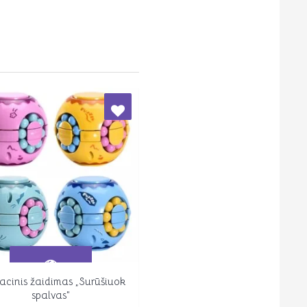
acinis žaidimas „Surūšiuok
Peržiūrėti
spalvas”