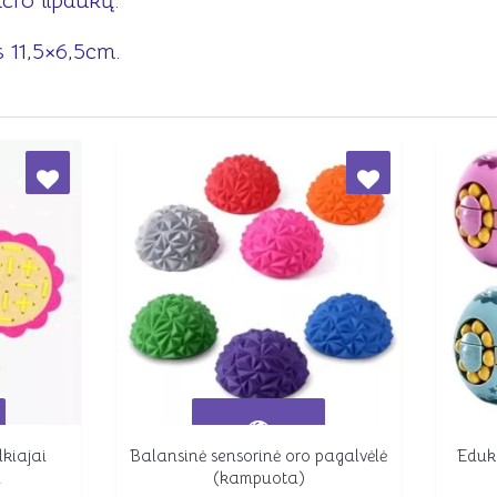
lcro lipdukų.
 11,5×6,5cm.
lkiajai
Balansinė sensorinė oro pagalvėlė
Eduk
Peržiūrėti
i
(kampuota)