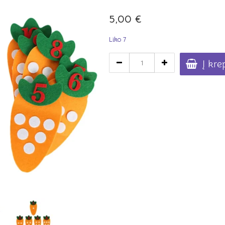
5,00
€
Liko 7
produkto
Į kre
kiekis:
Lavinamasis
žaidimas
"Skaičių
morkos"