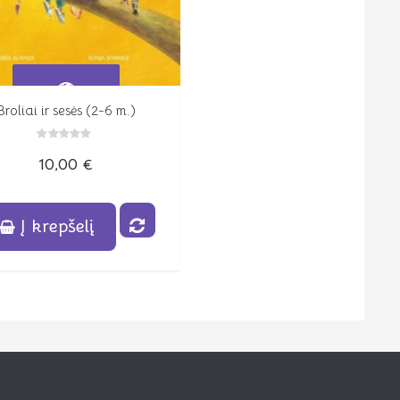
Broliai ir sesės (2-6 m.)
Peržiūrėti
Įvertinimas:
10,00
€
0
iš
5
Į krepšelį