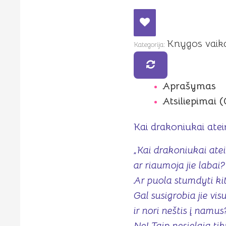
Knygos vaik
Kategorija:
Aprašymas
Atsiliepimai (
Kai drakoniukai atei
„Kai drakoniukai atei
ar riaumoja jie labai?
Ar puola stumdyti ki
Gal susigrobia jie visu
ir nori neštis į namus
Ne! Taip nesielgia tik