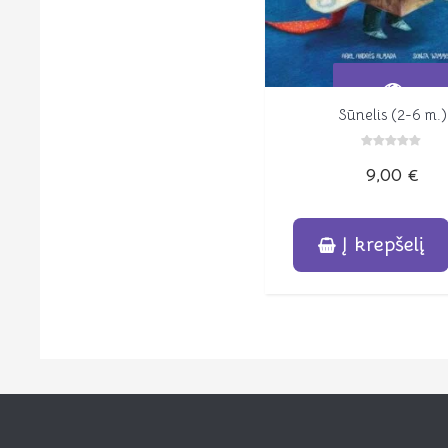
Sūnelis (2-6 m.)
Peržiūrėti
Įvertinimas:
9,00
€
0
iš
5
Į krepšelį