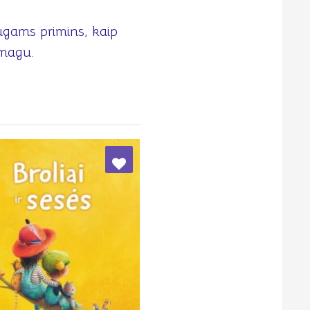
ugams primins, kaip
smagu.