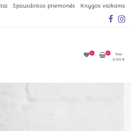
tai
Spausdintos priemonės
Knygos vaikams
0
0
Viso
0,00
€