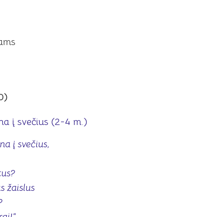
ams
0)
na į svečius (2-4 m.)
na į svečius,
tus?
s žaislus
?
rai!“