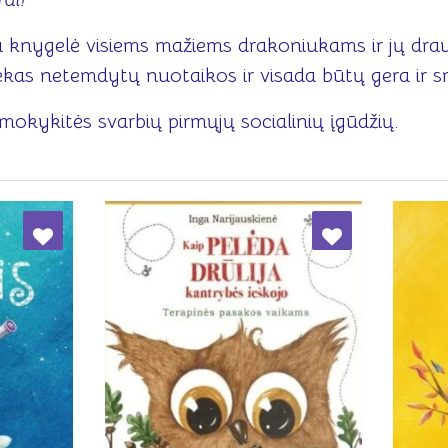
a knygelė visiems mažiems drakoniukams ir jų dra
niekas netemdytų nuotaikos ir visada būtų gera ir 
 mokykitės svarbių pirmųjų socialinių įgūdžių.