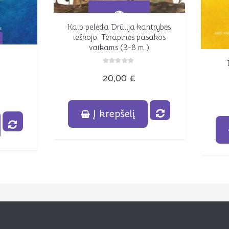
Kaip pelėda Drūlija kantrybės
Peržiūrėti
ieškojo. Terapinės pasakos
vaikams (3-8 m.)
Įvertinimas:
20,00
€
0
iš
5
Į krepšelį