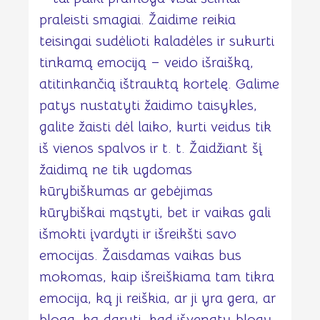
praleisti smagiai. Žaidime reikia
teisingai sudėlioti kaladėles ir sukurti
tinkamą emociją – veido išraišką,
atitinkančią ištrauktą kortelę. Galime
patys nustatyti žaidimo taisykles,
galite žaisti dėl laiko, kurti veidus tik
iš vienos spalvos ir t. t. Žaidžiant šį
žaidimą ne tik ugdomas
kūrybiškumas ar gebėjimas
kūrybiškai mąstyti, bet ir vaikas gali
išmokti įvardyti ir išreikšti savo
emocijas. Žaisdamas vaikas bus
mokomas, kaip išreiškiama tam tikra
emocija, ką ji reiškia, ar ji yra gera, ar
bloga, ką daryti, kad išvengtų blogų