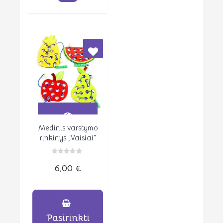
multiple
variants.
The
options
may
be
chosen
on
the
product
page
Medinis varstymo
Peržiūrėti
rinkinys „Vaisiai”
Įvertinimas:
6,00
€
0
iš
5
Pasirinkti