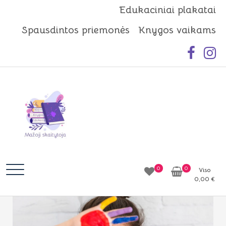
Skip
Edukaciniai plakatai
to
Spausdintos priemonės
Knygos vaikams
content
Mažoji skaitytoja
Idėjos | Knygos | Edukacija
0
0
Viso
0,00
€