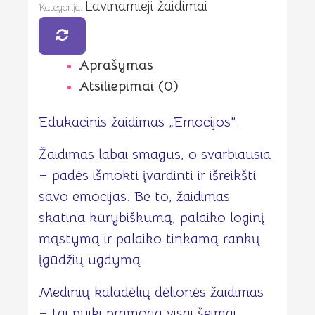
Lavinamieji žaidimai
Kategorija:
Aprašymas
Atsiliepimai (0)
Edukacinis žaidimas „Emocijos”.
Žaidimas labai smagus, o svarbiausia
– padės išmokti įvardinti ir išreikšti
savo emocijas. Be to, žaidimas
skatina kūrybiškumą, palaiko loginį
mąstymą ir palaiko tinkamą rankų
įgūdžių ugdymą.
Medinių kaladėlių dėlionės žaidimas
– tai puiki pramoga visai šeimai