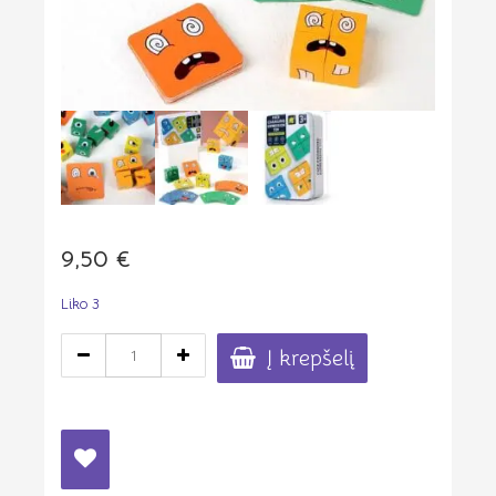
9,50
€
Liko 3
produkto
Į krepšelį
kiekis:
Edukacinis
žaidimas
"Emocijos"