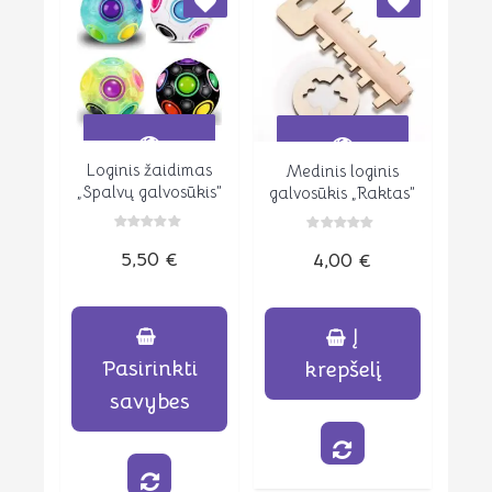
Loginis žaidimas
Medinis loginis
Peržiūrėti
Peržiūrėti
„Spalvų galvosūkis”
galvosūkis „Raktas”
Įvertinimas:
Įvertinimas:
5,50
€
0
4,00
€
0
iš
iš
5
5
Į
Pasirinkti
krepšelį
savybes
This
product
has