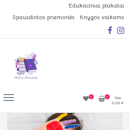
Skip
Edukaciniai plakatai
to
Spausdintos priemonės
Knygos vaikams
content
Mažoji skaitytoja
Idėjos | Knygos | Edukacija
0
0
Viso
0,00
€