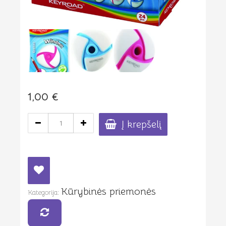
1,00
€
produkto
Į krepšelį
kiekis:
Aukštos
kokybės
trintukas
su
laikymo
Kūrybinės priemonės
vieta
Kategorija:
pieštukui