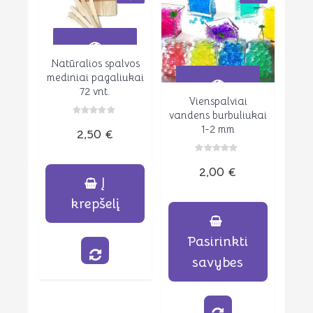
Natūralios spalvos
Peržiūrėti
mediniai pagaliukai
72 vnt.
Vienspalviai
Peržiūrėti
vandens burbuliukai
Įvertinimas:
1-2 mm
2,50
€
0
iš
5
Įvertinimas:
2,00
€
0
iš
Į
5
krepšelį
Pasirinkti
savybes
This
product