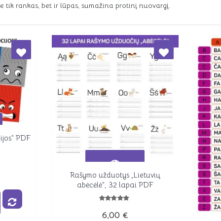
tik rankas, bet ir lūpas, sumažina protinį nuovargį.
ijos” PDF
Rašymo užduotys „Lietuvių
Peržiūrėti
abėcėlė”, 32 lapai PDF
Įvertinimas:
6,00
€
5.00
iš 5