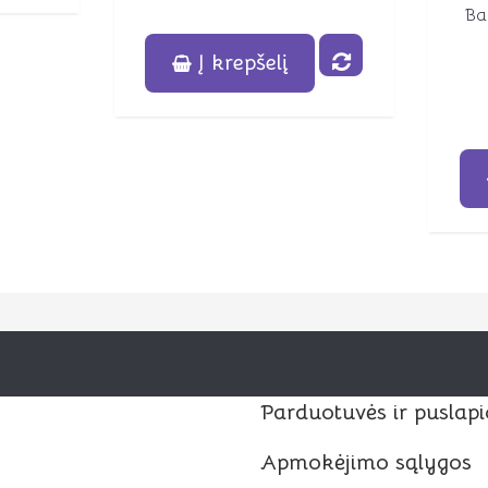
Bal
Į krepšelį
Parduotuvės ir puslapi
Apmokėjimo sąlygos