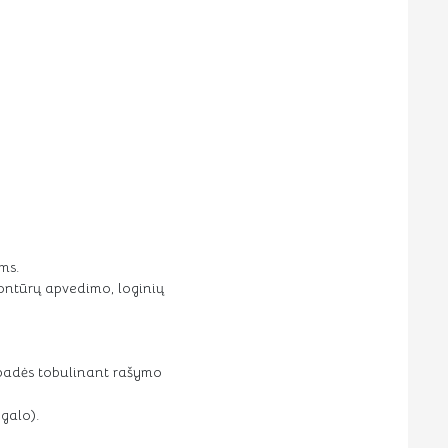
ms.
 kontūrų apvedimo, loginių
s padės tobulinant rašymo
galo).