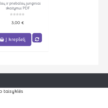
sių ir priebalsių junginiai
Peržiūrėti
skaitymui PDF
Įvertinimas:
3,00
€
0
iš
5
Į krepšelį
o taisyklės