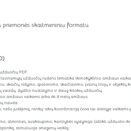
 priemonės skaitmeniniu formatu
0)
 užduočių PDF.
ir lavinamųjų užduočių rudens tematika ikimokyklinio amžiaus vaika
mo, skaičių rašymo, spalvinimo, skaičiavimo, įvairių linijų ir objektų
ių vaizdų, dydžio nustatymo ir daug kitokių užduočių.
inio amžiaus vaikams arba iki 8 metų amžiaus.
čių nauda:
s, riešo judėjimą, rankų–akių koordinaciją (visa tai ateityje vaikam
, atminties, susikaupimo, kantrybės vystymąsi (atlikti užduotis iki 
aplinką, stimuliuoja smegenų veiklą;