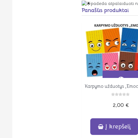
padeda atpalaiduoti ne 
Panašūs produktai
Karpymo užduotys „Emoc
Peržiūrėti
Įvertinimas:
2,00
€
0
iš
5
Į krepšelį