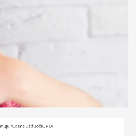
amųjų rudens užduočių PDF