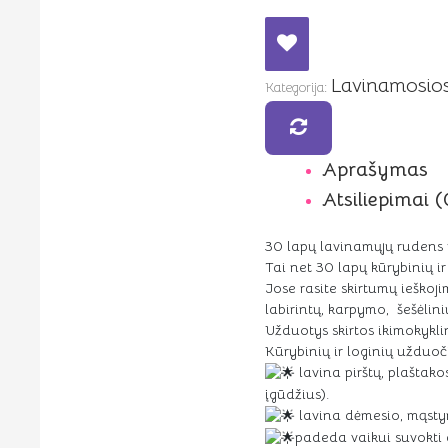
Lavinamosios
Kategorija:
Aprašymas
Atsiliepimai (
30 lapų lavinamųjų rudens
Tai net 30 lapų kūrybinių 
Jose rasite skirtumų ieškoji
labirintų, karpymo, šešėlin
Užduotys skirtos ikimokykl
Kūrybinių ir loginių užduo
lavina pirštų, plaštako
įgūdžius).
lavina dėmesio, mąstymo
padeda vaikui suvokti 