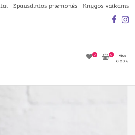
tai
Spausdintos priemonės
Knygos vaikams
0
0
Viso
0,00
€