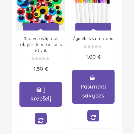
Spalvotos lipnios
Žymeklis su trintuku
Peržiūrėti
Peržiūrėti
akytės dekoracijoms
50 vnt.
Įvertinimas:
1,00
€
0
iš
5
Įvertinimas:
1,50
€
0
iš
5
Pasirinkti
Į
savybes
krepšelį
This
product
has
multiple
variants.