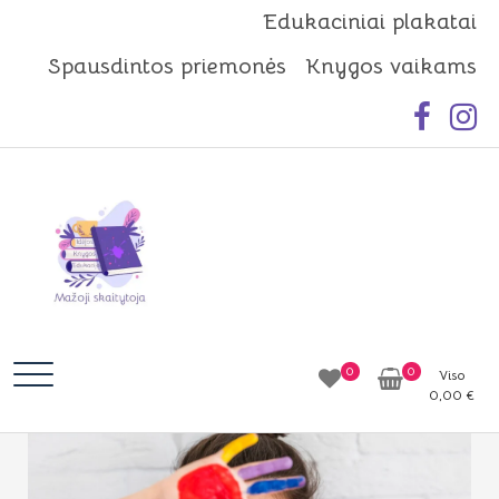
Skip
Edukaciniai plakatai
to
Spausdintos priemonės
Knygos vaikams
content
Mažoji skaitytoja
Idėjos | Knygos | Edukacija
0
0
Viso
0,00
€