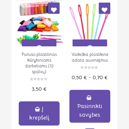
Purusis plastilinas
Vaikiška plastikinė
Peržiūrėti
Peržiūrėti
kūrybiniams
adata siuvinėjimui
darbeliams (12
spalvų)
Įvertinimas:
Price
0,50
€
–
0,70
€
0
iš
5
range:
Įvertinimas:
3,50
€
0
iš
0,50 €
5
through
Pasirinkti
0,70 €
Į
savybes
krepšelį
This